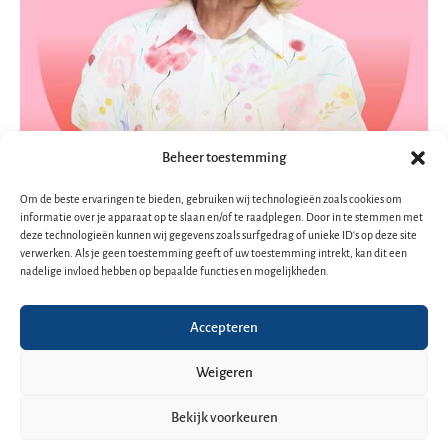
Beheer toestemming
Sign up for our
Om de beste ervaringen te bieden, gebruiken wij technologieën zoals cookies om
informatie over je apparaat op te slaan en/of te raadplegen. Door in te stemmen met
newsletter!
Dana
deze technologieën kunnen wij gegevens zoals surfgedrag of unieke ID's op deze site
verwerken. Als je geen toestemming geeft of uw toestemming intrekt, kan dit een
Nieuwsbrief-
➜
nadelige invloed hebben op bepaalde functies en mogelijkheden.
Winner
footer-
nl
Y
F
I
A
S
D
o
a
n
p
p
e
Accepteren
OFFICIAL WEBSITE
u
c
s
p
o
e
t
e
t
l
t
z
Weigeren
u
b
a
e
i
e
b
o
g
f
r
Bekijk voorkeuren
e
o
r
y