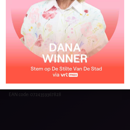
Conquest of paradise
VIEW
Everything I do, I do it for
VIEW
you
Iets heeft me zachtjes
VIEW
aangeraakt
Mijn hart zingt van liefde
VIEW
EAN code: 0724359367828