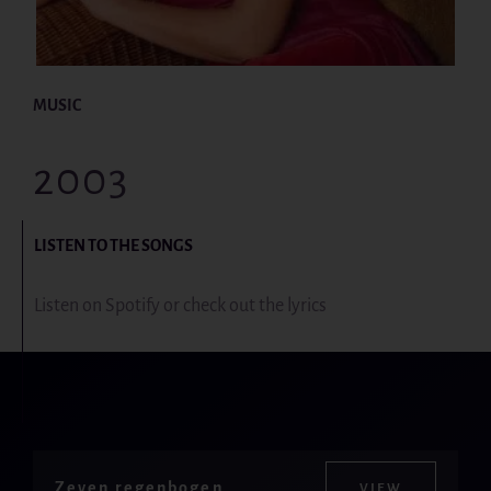
MUSIC
2003
LISTEN TO THE SONGS
Listen on Spotify or check out the lyrics
Zeven regenbogen
VIEW