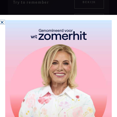
Try to remember
BEKIJK
It's a heartache
BEKIJK
Love is the reason
BEKIJK
Crying
BEKIJK
Plaisir d'amour
BEKIJK
Against all odds
BEKIJK
Streets of London
BEKIJK