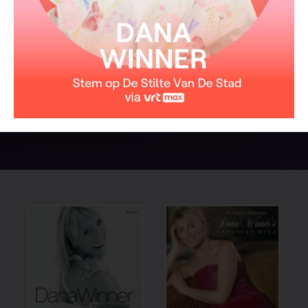
ABBA medley
BEKIJK
EAN code: 0724358021325