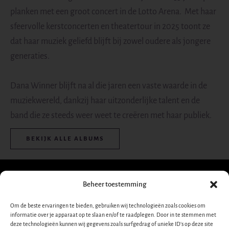
planken met een groot concert in de Lotto Arena. Met haar
sfeervolle kerstconcerten en theatertour in 2025 toont ze
dat haar muziek geliefd blijft bij zowel oudere als jongere
generaties.
Dana Winner blijft na al die jaren een vaste waarde in de
muziekwereld, dankzij haar uitzonderlijke talent en de
band die ze steeds weer weet te creëren met haar publiek.
BEKIJK ALLE ALBUMS
Beheer toestemming
Schrijf je in voor onze
Om de beste ervaringen te bieden, gebruiken wij technologieën zoals cookies om
informatie over je apparaat op te slaan en/of te raadplegen. Door in te stemmen met
nieuwsbrief!
deze technologieën kunnen wij gegevens zoals surfgedrag of unieke ID's op deze site