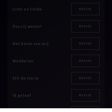
Licht en liefde
BEKIJK
Zou jij weten?
BEKIJK
Het beste van mij
BEKIJK
Wonderen
BEKIJK
Stil de storm
BEKIJK
Ik geloof
BEKIJK