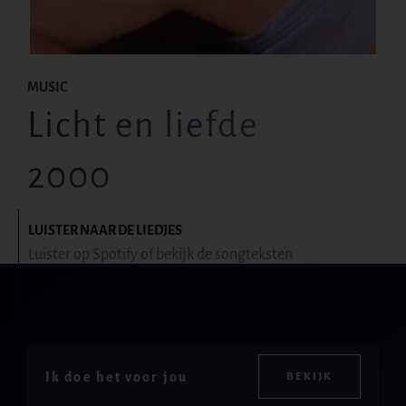
MUSIC
Licht en liefde
2000
LUISTER NAAR DE LIEDJES
Luister op Spotify of bekijk de songteksten
Ik doe het voor jou
BEKIJK