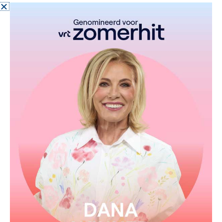
Ik en jij verstaan elkaar
BEKIJK
Voor altijd
BEKIJK
Een leven zonder jou
BEKIJK
Geef mij de mooiste nacht
BEKIJK
Vaarwel vader
BEKIJK
Wie?
BEKIJK
EAN code: 724353051426