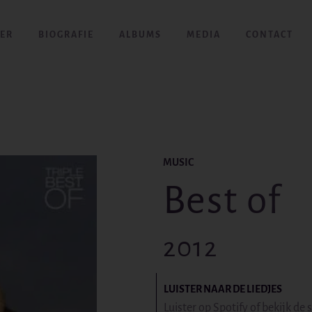
ER
BIOGRAFIE
ALBUMS
MEDIA
CONTACT
MUSIC
Best of
2012
LUISTER NAAR DE LIEDJES
Luister op Spotify of bekijk de