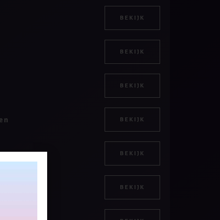
BEKIJK
BEKIJK
BEKIJK
men
BEKIJK
BEKIJK
BEKIJK