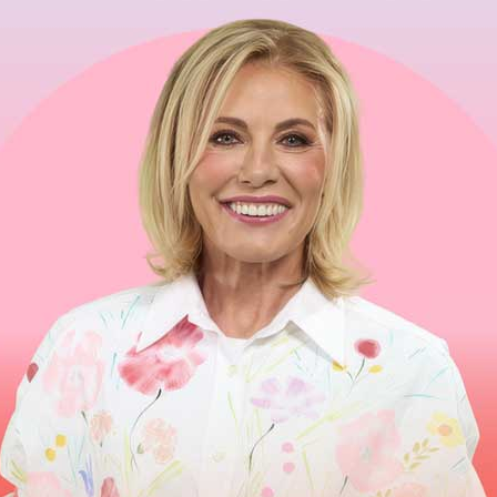
Iedere keer
BEKIJK
Woman in love
BEKIJK
Een lied voor kinderen
BEKIJK
Hopeloos en verloren
BEKIJK
Duizenden mooie drome
BEKIJK
Als een lied
BEKIJK
Als een veer in de wind
BEKIJK