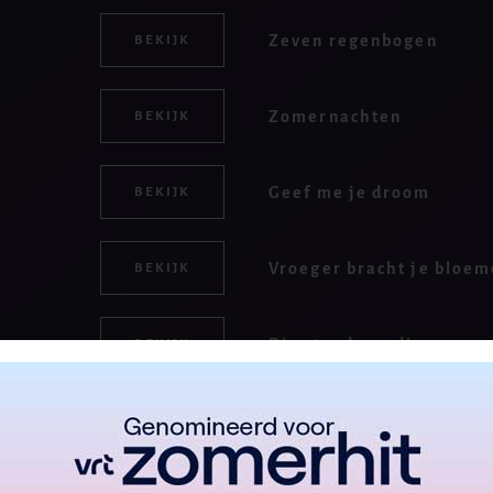
Zeven regenbogen
BEKIJK
Zomernachten
BEKIJK
Geef me je droom
BEKIJK
Vroeger bracht je bloe
BEKIJK
Die stand van die maan
BEKIJK
Waarheen
BEKIJK