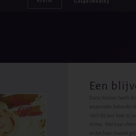
Gospelmedley
BEKIJK
Een blij
Dana Winner heeft doo
waaronder bekende tit
viert dit jaar haar 35 
Arena. Met haar sfeerv
ze dat haar muziek geli