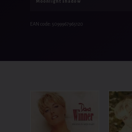
Moonlight shadow
EAN code: 5099967965120