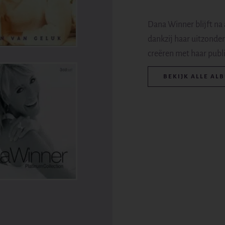
Dana Winner blijft na 
dankzij haar uitzonder
creëren met haar publi
BEKIJK ALLE AL