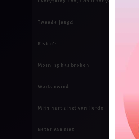
Everything I do, I do it for you
Tweede jeugd
Risico's
Morning has broken
Westenwind
Mijn hart zingt van liefde
Beter van niet