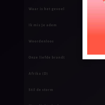
Waar is het gevoel
Ik mis je adem
Woordenloos
Onze liefde brandt
Afrika (D)
Stil de storm