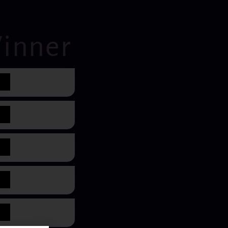
NL
BOOKING
Winner