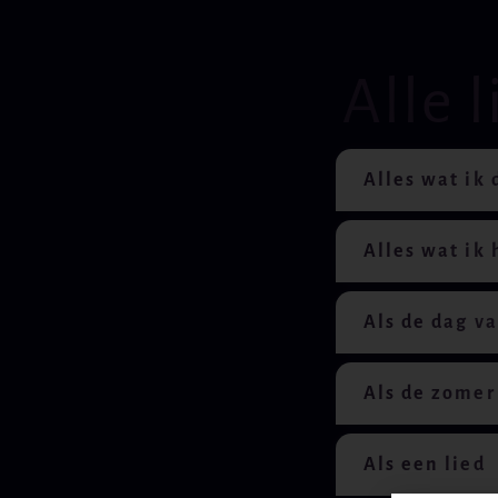
Ga
de
naar
inhoud
HOME
KALEND
de
Alle 
inhoud
Alles wat ik 
Alles wat ik
Als de dag v
Als de zomer 
Als een lied