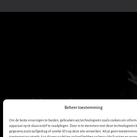
Dana Winner
Beheer toestemming
OFFICIËLE WEBSITE
Om de beste ervaringen te bieden, gebruiken wij technologieën zoals cookies om informa
apparaat op te slaan en/of te raadplegen. Door in te stemmen met deze technologieën 
gegevens zoals surfgedrag of unieke ID's op deze site verwerken. Als je geen toestemmin
toestemming intrekt, kan dit een nadelige invloed hebben op bepaalde functies en moge