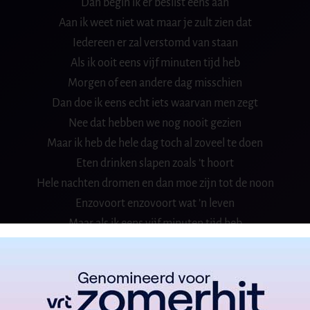
Dan begin ik er beslist eens aan
Aan ik weet niet wat maar je zult zien dat
Iedereen er zal verstomd van staan
Als ik ooit eens vijf minuten tijd heb
Morgen of een andere dag misschien
Dan doe ik eens echt iets waarvan men zegt
Nee dat hebben we nog nooit gezien
Maar ik heb de hele dag toch al zoveel te doen
Eten drinken slapen zoals ’t hoort
Hele nachten dromen en dan moe zijn tot de noon
Enzovoort enzovoort wat ’n leven
Maar als ik eens vijf minuten tijd heb
Dan kan je er zeker van op aan
Dat ik op een keer maar wie weet wanneer
Mogelijk eens aan de slag zal gaan
Maar ik heb de hele dag toch al zoveel te doen