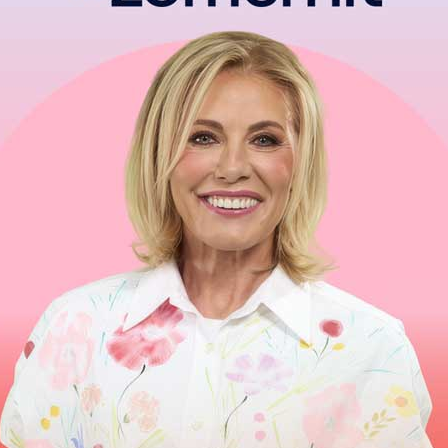
Eten drinken slapen zoals ’t hoort
Hele nachten dromen en dan moe zijn tot de noon
Enzovoort enzovoort wat ’n leven
Maar als ik eens vijf minuten tijd heb
Dan kan je er zeker van op aan
Dat ik op een keer maar wie weet wanneer
Mogelijk eens aan de slag zal gaan
Mogelijk eens aan de slag zal gaan