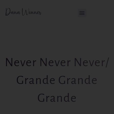
Ga
de
naar
inhoud
de
inhoud
Never Never Never/
Grande Grande
Grande