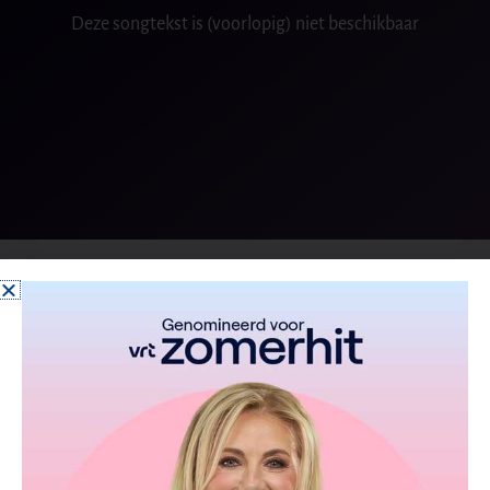
Deze songtekst is (voorlopig) niet beschikbaar
Van het album