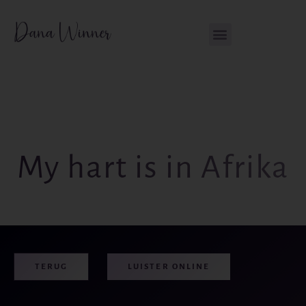
Ga
de
naar
inhoud
de
inhoud
My hart is in Afrika
TERUG
LUISTER ONLINE