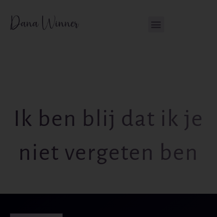
Ga
de
naar
inhoud
de
inhoud
Ik ben blij dat ik je
niet vergeten ben