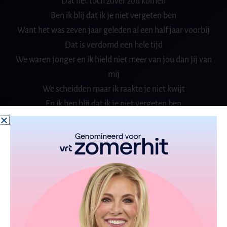
Dat het toch zover zou komen
Ben ik blij dat ik je niet vergeten ben
Want het was zeven jaar geleden al een half jaar voorbij
Dat is verdomd een hele tijd
We waren jonger en ik hield niet meer van jou dan jij van
mij
We scheidden maar ik raakte je niet kwijt
En ik ben blij dat ik je niet vergeten ben
Dat ik nog zoveel kleine dingen van je ken
Omdat ik steeds ben blijven dromen
Dat het toch zover zou komen
Ben ik blij dat ik je niet vergeten ben
Je vraagt dat ik je in al die jaren onmiddellijk heb herkent
Of ik soms nog wel eens aan je dacht
Wat dacht je dan dat je een ander bent geworden dan je
bent