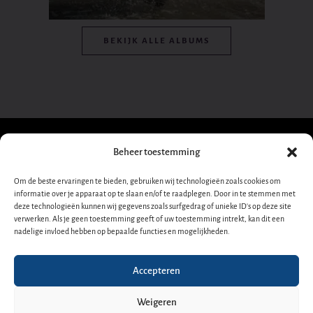
BEKIJK ALLE ALBUMS
Beheer toestemming
Schrijf je in voor onze
Om de beste ervaringen te bieden, gebruiken wij technologieën zoals cookies om
informatie over je apparaat op te slaan en/of te raadplegen. Door in te stemmen met
nieuwsbrief!
Dana
deze technologieën kunnen wij gegevens zoals surfgedrag of unieke ID's op deze site
verwerken. Als je geen toestemming geeft of uw toestemming intrekt, kan dit een
Nieuwsbrief-
➜
nadelige invloed hebben op bepaalde functies en mogelijkheden.
Winner
footer-
nl
Y
F
I
A
S
D
o
a
n
p
p
e
Accepteren
OFFICIËLE WEBSITE
u
c
s
p
o
e
t
e
t
l
t
z
Weigeren