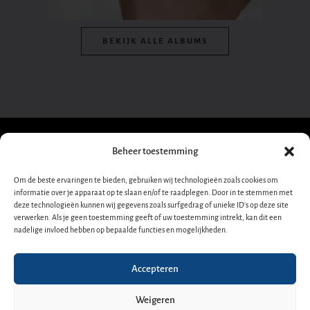
BEKIJK ALLE ALBUMS
Beheer toestemming
Schrijf je in voor onze
Om de beste ervaringen te bieden, gebruiken wij technologieën zoals cookies om
informatie over je apparaat op te slaan en/of te raadplegen. Door in te stemmen met
nieuwsbrief!
Dana
deze technologieën kunnen wij gegevens zoals surfgedrag of unieke ID's op deze site
verwerken. Als je geen toestemming geeft of uw toestemming intrekt, kan dit een
Nieuwsbrief-
➜
nadelige invloed hebben op bepaalde functies en mogelijkheden.
Winner
footer-
nl
Y
F
I
A
S
D
o
a
n
p
p
e
Accepteren
OFFICIËLE WEBSITE
u
c
s
p
o
e
t
e
t
l
t
z
Weigeren