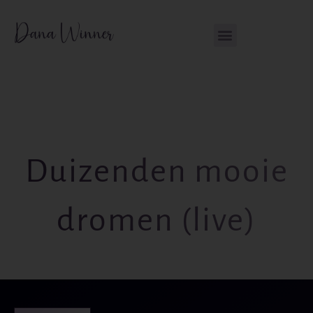
Ga
de
naar
inhoud
de
inhoud
Duizenden mooie
dromen (live)