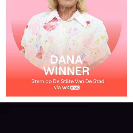
Is gehuld in hemelsblauw
Haar lieve naam is vrede
Voor iedereen en jou
Duizend mooie dromen
Heb ik diep in mij bewaard
Ik wil ze uit zien komen
Ze raken nooit verjaard
Een van die stille beden
Is gehuld in hemelsblauw
Haar lieve naam is vrede
Voor iedereen en jou