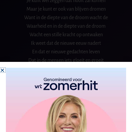
Je kunt wel zeggen dat nooit zal komen
Maar je kunt er ook van blijven dromen
Want in de diepte van de droom wacht de
Waarheid en in de diepte van de droom
Wacht een stille kracht op ontwaken
Ik weet dat de nieuwe eeuw nadert
En dat er nieuwe gedachten leven
Dat in de mensen iets gloeit en groeit
Als nooit tevoren
Ik zie in de ogen hoop geloof en liefde
En al een vonkje vertrouwen
Duizend mooie dromen
Heb ik diep in mij bewaard
Ik wil ze uit zien komen
Ze raken nooit verjaard
Een van die stille beden