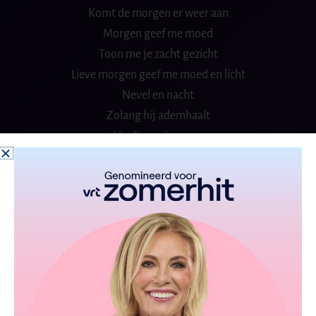
Komt de morgen er weer aan
Morgen geef me moed
Toon me je zacht gezicht
Lieve morgen geef me moed en licht
Nevel en nacht
Zolang hij ademhaalt
Heeft menig mens
Verloren rondgedwaald
Eenzame mens
Op zoek naar houvast
Ver van het licht
En in wezen op de tast
Maar aan de kim
Dient de morgen zich aan
Lichtend en bezield