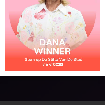
Komt de nieuwe tijd naderbij
Morgen geef me moed
Toon me je zacht gezicht
Lieve morgen geef me moed en licht
Morgen ’t is zo goed
Hoe je de dag ontplooit
Lieve morgen toe vergeet mij nooit
Morgen ’t is zo goed
Hoe je de dag ontplooit
Lieve morgen toe vergeet mij nooit