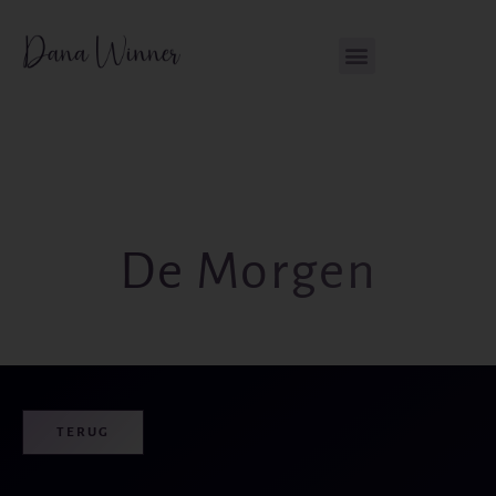
Ga
de
naar
inhoud
de
inhoud
De Morgen
TERUG