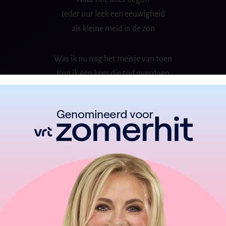
Ieder uur leek een eeuwigheid
als kleine meid in de zon
Was ik nu nog het meisje van toen
Kon ik één keer die tijd overdoen
Eén minuut iemand anders zijn
Toon me hoe het voelt
Eén keer één moment in die zee van tijd
De tijd die je dromen doet
Ook als het gras elders groener lijkt
Is het leven mooi
Zomaar ruilen
Doe je nooit