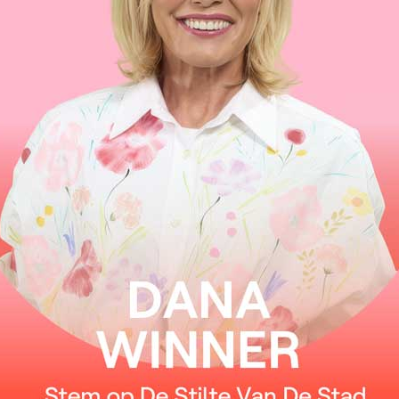
Eén minuut iemand anders zijn
Toon me hoe het voelt
Eén keer één moment in die zee van tijd
De tijd die je dromen doet
Eén minuut iemand anders zijn
Toon me hoe het voelt
Eén keer één moment in die zee van tijd
De tijd die je dromen doet