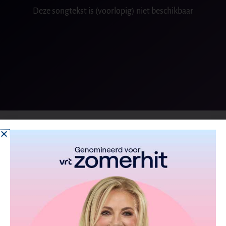
Deze songtekst is (voorlopig) niet beschikbaar
From the album