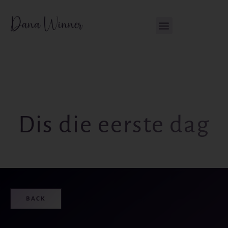
Skip
content
to
content
Dis die eerste dag
BACK