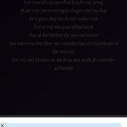
Een toestel van aeroflot bracht mij terug
Maar mijn herinneringen vlogen niet zo vlug
Er is geen dag dat ik niet ondervind
Dat er mij iets voor altijd bindt
Aan al die blikken die warme harten
Die onverwachte sfeer van vriendschap en muziek aan al
die mensen
Die mij niet kenden en die ik na een week als vrienden
achterliet