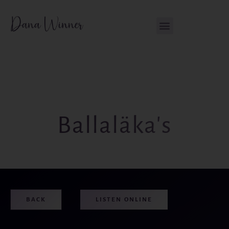
Skip
content
to
content
Ballaläka's
BACK
LISTEN ONLINE